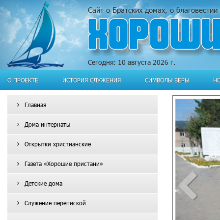
Сайт о Братских домах, о благовести
Сегодня: 10 августа 2026 г.
О ПРОЕКТЕ
ИСТОРИЯ СЛУЖЕНИЯ
СИМВОЛЫ ВЕРЫ
Н
Главная
А ТВОЯ МОЛИТВЕННАЯ
Дома-интернаты
ДЕРЖКА
Открытки христианские
И УЧАСТИЕ!
Газета «Хорошие пристани»
Детские дома
Служение перепиской