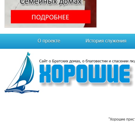
О проекте
История служения
Сайт о Братских домах, о благовестии и спасении л
"Хорошие прист