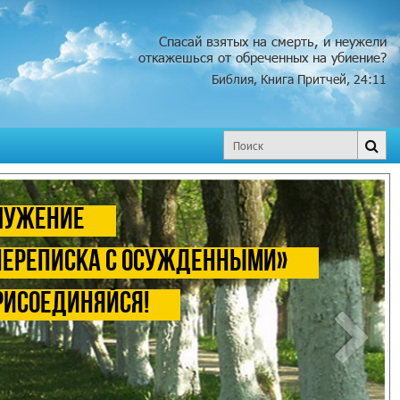
Спасай взятых на смерть, и неужели
откажешься от обреченных на убиение?
Библия, Книга Притчей, 24:11
лужение
Переписка с осужденными»
рисоединяйся!