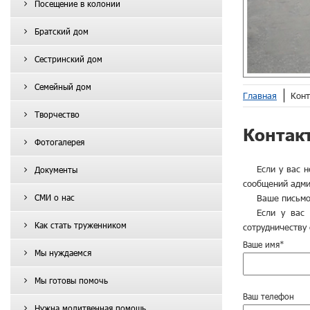
Посещение в колонии
Братский дом
ОБНЕЕ
Сестринский дом
Семейный дом
Главная
Конт
Творчество
Контак
Фотогалерея
Если у вас 
Документы
сообщений админ
СМИ о нас
Ваше письмо
Если у вас
Как стать труженником
сотрудничеству 
Ваше имя*
Мы нуждаемся
Мы готовы помочь
Ваш телефон
Нужна молитвенная помощь