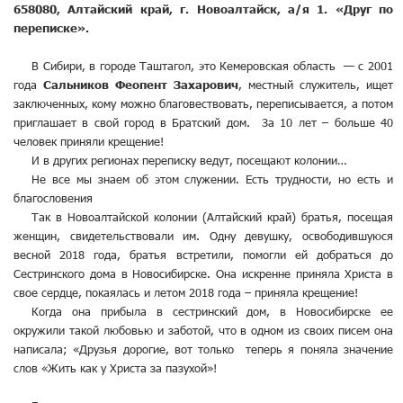
658080, Алтайский край, г. Новоалтайск, а/я 1. «Друг по
переписке».
В Сибири, в городе Таштагол, это Кемеровская область — с 2001
года
Сальников Феопент Захарович
, местный служитель, ищет
заключенных, кому можно благовествовать, переписывается, а потом
приглашает в свой город в Братский дом. За 10 лет – больше 40
человек приняли крещение!
И в других регионах переписку ведут, посещают колонии…
Не все мы знаем об этом служении. Есть трудности, но есть и
благословения
Так в Новоалтайской колонии (Алтайский край) братья, посещая
женщин, свидетельствовали им. Одну девушку, освободившуюся
весной 2018 года, братья встретили, помогли ей добраться до
Сестринского дома в Новосибирске. Она искренне приняла Христа в
свое сердце, покаялась и летом 2018 года – приняла крещение!
Когда она прибыла в сестринский дом, в Новосибирске ее
окружили такой любовью и заботой, что в одном из своих писем она
написала; «Друзья дорогие, вот только теперь я поняла значение
слов «Жить как у Христа за пазухой»!