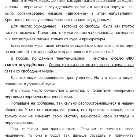
Еще в 80-90-х годах, до того, как христианам разрешили заходить
в зоны – переписка с осужденными велась в частном порядке. Не
было организованно никакое «движение» в этом направлении.
Христиане, по зову сердца благовествовали осужденным.
Для многих осужденных – весточка со свободы, была как глоток
чистого воздуха. Представьте ситуацию, когда человек за последние
5-7 лет получает письма только от суда и прокуратуры.
Естественно – на такие письма осужденные отвечают, легко идут
на контакт. И это хороший метод для личного благовестия!
В России, по данным пенитенциарной системы
около 800
тысяч осуждённых
.
Около трети из них потеряли все социальные
связи со свободным миром
…
Да, это люди совершившие преступление. Но это еще и люди,
попавшие в духовный тупик.
Это люди, часто обманутые с детства, с привитыми неверными
мирскими современными ценностями.
Попавшие на соблазны, так сильно распространившиеся в нашем
обществе. У них нет выхода из тупика, нет просвета впереди, если
только они не изменят свою систему ценностей, свои взгляды и
мировоззрение.
Они не знают, как дальше жить. Если им не поменять свое
мышление, то они и будут так дальше страдать и причинять