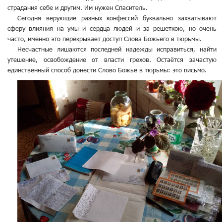
страдания себе и другим. Им нужен Спаситель.
Сегодня верующие разных конфессий буквально захватывают
сферу влияния на умы и сердца людей и за решеткою, но очень
часто, именно это перекрывает доступ Слова Божьего в тюрьмы.
Несчастные лишаются последней надежды исправиться, найти
утешение, освобождение от власти грехов. Остаётся зачастую
единственный способ донести Слово Божье в тюрьмы: это письмо.