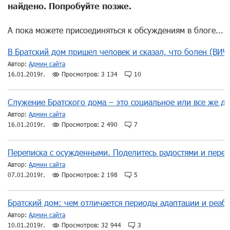
найдено. Попробуйте позже.
ДОМОВ
УЧАСТВУЙ!
Подробнее
А пока можете присоединяться к обсуждениям в блоге...
В Братский дом пришел человек и сказал, что болен (ВИЧ
Автор:
Админ сайта
16.01.2019г.
Просмотров: 3 134
10
Служение Братского дома – это социальное или все же д
Автор:
Админ сайта
16.01.2019г.
Просмотров: 2 490
7
Переписка с осужденными. Поделитесь радостями и пере
Автор:
Админ сайта
07.01.2019г.
Просмотров: 2 198
5
Братский дом: чем отличается периоды адаптации и реаб
Автор:
Админ сайта
10.01.2019г.
Просмотров: 32 944
3